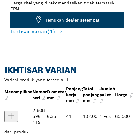
Harga ritel yang direkomendasikan tidak termasuk
PPN
Temukan dealer setempat
Ikhtisar varian
(1)
IKHTISAR VARIAN
Variasi produk yang tersedia:
1
Panjang
Total
Jumlah
Menampilkan
Nomor
Diameter
kerja
panjang
paket
Harga
seri
mm
mm
mm
2 608
596
6,35
44
102,00
1 Pcs
65.500 
119
dari
produk