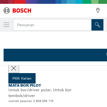
VARIAN PILIHAN ANDA
Mata bor pilot HSS-G
Pencarian
2 608 596 119
...
Mata Bor HSS-G Pilot untuk Adapter Standar
Pilih spesifikasi Anda
Pilih Varian
MATA BOR PILOT
Untuk bor/driver putar, Untuk bor
tembok/driver
Jumlah pesanan 2 608 596 119