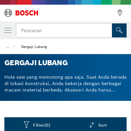
Pencarian
...
Gergaji Lubang
GERGAJI LUBANG
Hole saw yang memotong apa saja. Saat Anda berada
di lokasi konstruksi, Anda bekerja dengan berbagai
macam material berbeda. Aksesori Anda harus
serbaguna dan tahan lama. Mata bor hole saw kami
dapat dengan mudah dipasang ke impact drill dan
driver untuk menghasilkan potongan yang rapi pada
berbagai permukaan seperti bata, kayu, logam, ubin,
dan plastik. Baik itu hole cutter untuk logam atau
Filter
(0)
Sort
kayu, kit hole saw Bosch hanya berisi peralatan yang