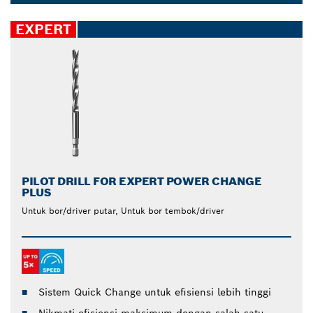
Anda perlukan untuk menghasilkan potongan cepat
Dropdown
dan mudah. Komposisi karbidanya menjadikannya
closed
EXPERT
ekstra tahan lama, sehingga Anda tidak perlu
khawatir untuk sering menggantinya.
PILOT DRILL FOR EXPERT POWER CHANGE
PLUS
Untuk bor/driver putar, Untuk bor tembok/driver
Sistem Quick Change untuk efisiensi lebih tinggi