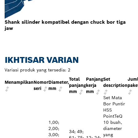
Shank silinder kompatibel dengan chuck bor tiga
jaw
IKHTISAR VARIAN
Variasi produk yang tersedia:
2
Total
Panjang
Set
Jum
Menampilkan
Nomor
Diameter,
panjang
kerja
description
pake
seri
mm
mm
mm
Set Mata
Bor Puntir
HSS
PointTeQ
1,00;
10 buah,
2,00;
diameter
34; 49;
3,00;
yang
61; 75;
12; 24;