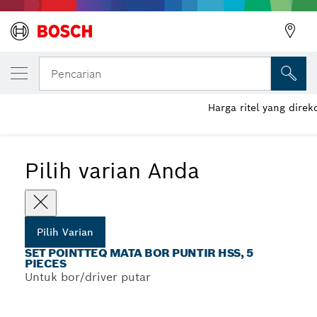
VARIAN PILIHAN ANDA
Set PointTeQ Mata Bor Puntir HSS, 5 Piece
Pencarian
Harga ritel yang dire
...
Set Mata Bor Puntir HSS PointTeQ dengan Shank Silindris
Pilih varian Anda
Pilih Varian
SET POINTTEQ MATA BOR PUNTIR HSS, 5
PIECES
Untuk bor/driver putar