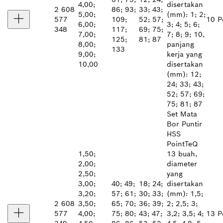
4,00;
disertakan
2 608
86; 93;
33; 43;
5,00;
(mm): 1; 2;
577
109;
52; 57;
10 P
6,00;
3; 4; 5; 6;
348
117;
69; 75;
7,00;
7; 8; 9; 10,
125;
81; 87
8,00;
panjang
133
9,00;
kerja yang
10,00
disertakan
(mm): 12;
24; 33; 43;
52; 57; 69;
75; 81; 87
Set Mata
Bor Puntir
HSS
PointTeQ
1,50;
13 buah,
2,00;
diameter
2,50;
yang
3,00;
40; 49;
18; 24;
disertakan
3,20;
57; 61;
30; 33;
(mm): 1,5;
2 608
3,50;
65; 70;
36; 39;
2; 2,5; 3;
577
4,00;
75; 80;
43; 47;
3,2; 3,5; 4;
13 P