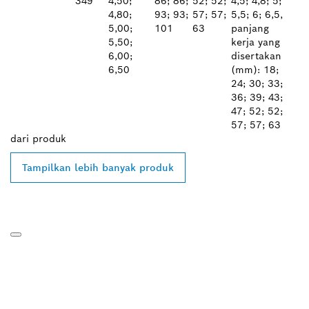
349
4,50;
86; 86;
52; 52;
4,5; 4,8; 5;
4,80;
93; 93;
57; 57;
5,5; 6; 6,5,
5,00;
101
63
panjang
5,50;
kerja yang
6,00;
disertakan
6,50
(mm): 18;
24; 30; 33;
36; 39; 43;
47; 52; 52;
57; 57; 63
dari
produk
Tampilkan lebih banyak produk