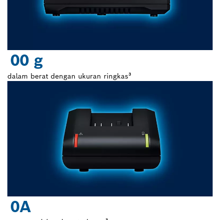
0
0 g
dalam berat dengan ukuran ringkas³
0
A