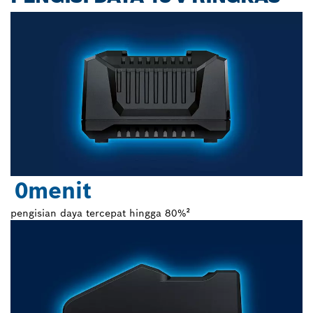
0
menit
pengisian daya tercepat hingga 80%²