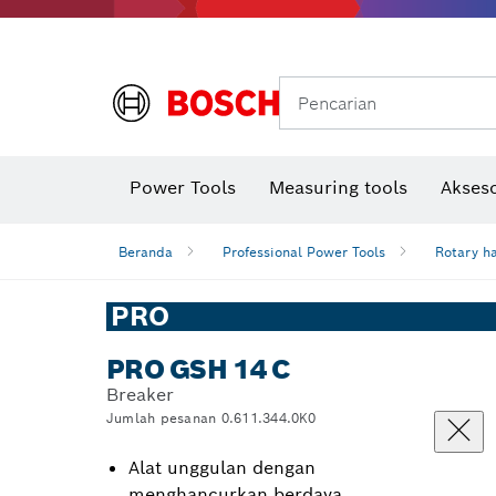
Gerinda sudut & pekerjaan logam
Sistem mobilitas Bosch
Pencarian
Power Tools
Measuring tools
Akseso
Beranda
Professional Power Tools
Rotary h
PRO
PRO GSH 14 C
Breaker
Jumlah pesanan 0.611.344.0K0
Alat unggulan dengan
menghancurkan berdaya