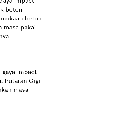
 daya impact
ok beton
ermukaan beton
n masa pakai
nya
 gaya impact
. Putaran Gigi
inkan masa