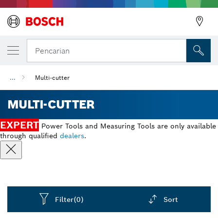
Pencarian
...
Multi-cutter
MULTI-CUTTER
EXPERT
Power Tools and Measuring Tools are only available
through qualified
dealers
.
Filter
(0)
Sort
Dropdown