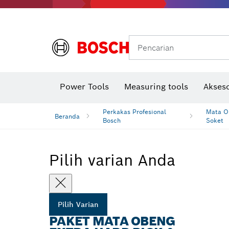
Gerinda sudut & pekerjaan logam
Sistem mobilitas Bosch
Pencarian
Power Tools
Measuring tools
Akseso
Perkakas Profesional
Mata Ob
Beranda
Bosch
Soket
Pilih varian Anda
Pilih Varian
PAKET MATA OBENG