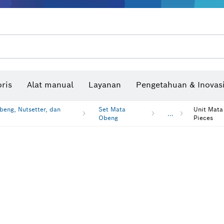
Benchtop tool & bench
Produk dan layanan yang terhubung
Bor & bor impact & obeng
Situs konstruksi interaktif
Mata Gergaji & Hole Saw
Cakram Ampelas, Sabuk Ampelas, & Kerta
ris
Alat manual
Layanan
Pengetahuan & Inovas
Pengukur sudut dan inclinom
eng, Nutsetter, dan
Set Mata
Unit Mata
...
Obeng
Pieces