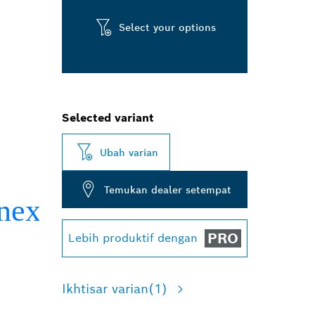
Select your options
Selected variant
Ubah varian
Temukan dealer setempat
PRO
Lebih produktif dengan
Ikhtisar varian
(1)