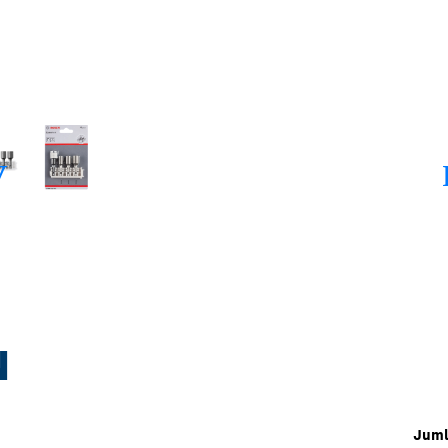
N
Juml