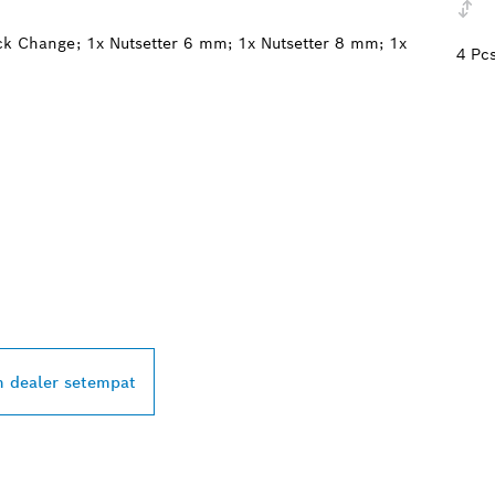
k Change; 1x Nutsetter 6 mm; 1x Nutsetter 8 mm; 1x
4 Pc
ALER BOSCH
L DI DEKAT ANDA
 dealer setempat