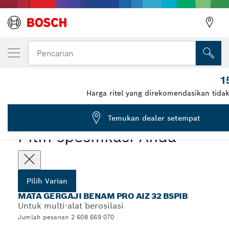
VARIAN PILIHAN ANDA
Bilah Multitool PRO AIZ 32 BSPIB, 32 x 50
Pencarian
2 608 669 070
1
...
Mata Gergaji Benam PRO AIZ 32 BSPIB
Harga ritel yang direkomendasikan tida
PRO
Temukan dealer setempat
Pilih spesifikasi Anda
Pilih Varian
MATA GERGAJI BENAM PRO AIZ 32 BSPIB
Untuk multi-alat berosilasi
Jumlah pesanan 2 608 669 070