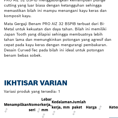
PRO AIZ 32 BSPIB menggabungkan kemampuan plunge
cutting yang luar biasa dengan ketangguhan sehingga
memastikan bilah ini mampu menangani kayu keras dan
komposit kayu.
Mata Gergaji Benam PRO AIZ 32 BSPIB terbuat dari Bi-
Metal untuk kekuatan dan daya tahan. Bilah ini memiliki
Japan Tooth yang dilapisi sehingga membuatnya lebih
tahan lama dan memungkinkan potongan yang agresif dan
cepat pada kayu keras dengan mengurangi pembakaran.
Desain Curved-Tec pada bilah ini ideal untuk potongan
benam bebas sobek.
IKHTISAR VARIAN
Variasi produk yang tersedia:
1
Lebar
Kedalaman
Jumlah
Menampilkan
Nomor
kerja,
kerja, mm
paket
Harga
Kete
seri
mm