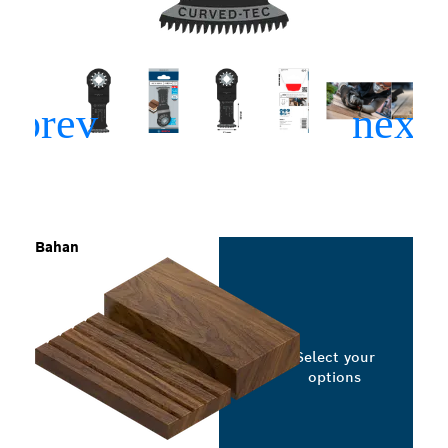
Bahan
Select your
options