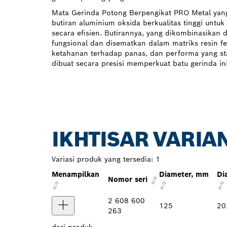
Mata Gerinda Potong Berpengikat PRO Metal ya
butiran aluminium oksida berkualitas tinggi unt
secara efisien. Butirannya, yang dikombinasikan
fungsional dan disematkan dalam matriks resin f
ketahanan terhadap panas, dan performa yang sta
dibuat secara presisi memperkuat batu gerinda 
IKHTISAR VARIA
Variasi produk yang tersedia:
1
Menampilkan
Diameter, mm
Di
Nomor seri
2 608 600
125
20
263