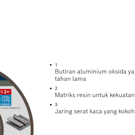
LAMA DALAM PEN
1
Butiran aluminium oksida y
tahan lama
2
Matriks resin untuk kekuata
3
Jaring serat kaca yang kok