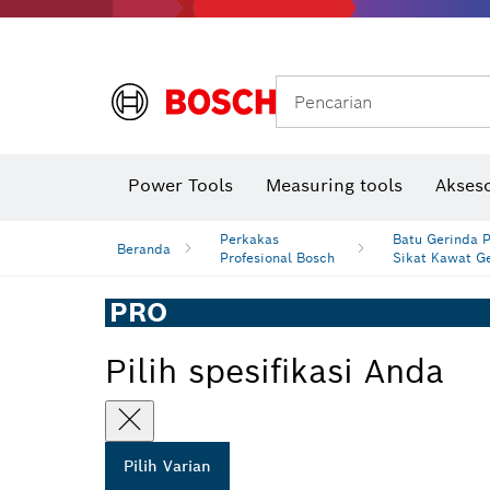
Gerinda sudut & pekerjaan logam
Sistem mobilitas Bosch
Pencarian
Power Tools
Measuring tools
Akseso
Perkakas
Batu Gerinda 
Beranda
Profesional Bosch
Sikat Kawat G
PRO
Pilih spesifikasi Anda
Pilih Varian