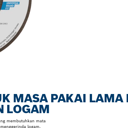
UK MASA PAKAI LAMA
N LOGAM
yang membutuhkan mata
 menggerinda logam.