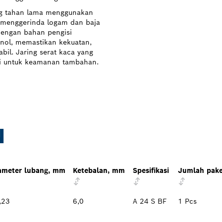
ng tahan lama menggunakan
uk menggerinda logam dan baja
 dengan bahan pengisi
enol, memastikan kekuatan,
bil. Jaring serat kaca yang
ini untuk keamanan tambahan.
N
ameter lubang, mm
Ketebalan, mm
Spesifikasi
Jumlah pake
,23
6,0
A 24 S BF
1 Pcs