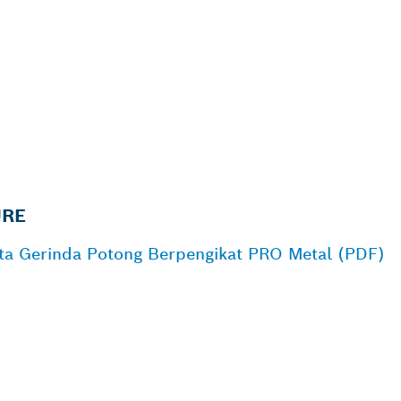
URE
ata Gerinda Potong Berpengikat PRO Metal (PDF)
ALER BOSCH
L DI DEKAT ANDA