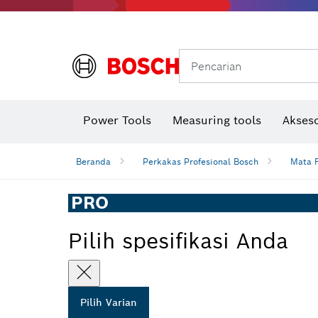
Gerinda sudut & pekerjaan logam
Sistem mobilitas Bosch
Pencarian
Power Tools
Measuring tools
Akseso
Beranda
Perkakas Profesional Bosch
Mata R
PRO
Pilih spesifikasi Anda
Pilih Varian