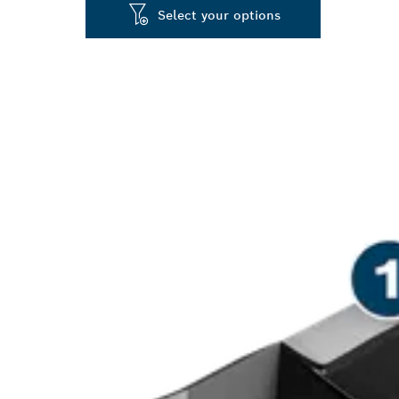
Select your options
PEMOTONGAN P
PADA KAYU