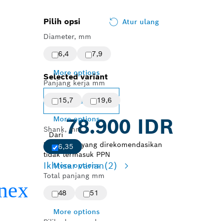
Pilih opsi
Atur ulang
Diameter, mm
6,4
7,9
More options
Selected variant
Panjang kerja mm
15,7
19,6
Ubah varian
More options
78.900 IDR
Shank, mm
Dari
Harga ritel yang direkomendasikan
6,35
tidak termasuk PPN
Ikhtisar varian
(2)
More options
Total panjang mm
48
51
More options