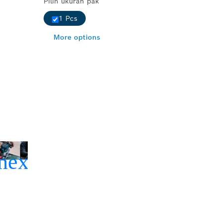
Pilih ukuran pak
1 Pcs
More options