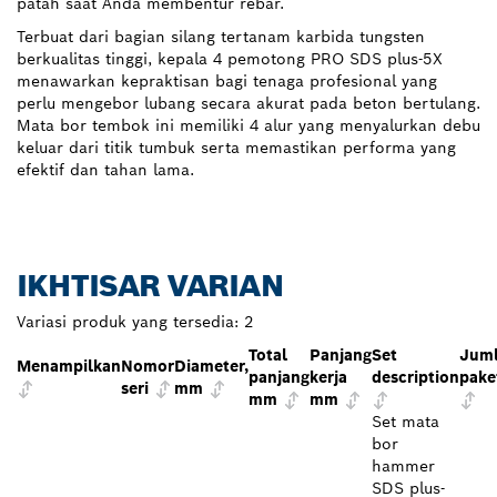
patah saat Anda membentur rebar.
Terbuat dari bagian silang tertanam karbida tungsten
berkualitas tinggi, kepala 4 pemotong PRO SDS plus-5X
menawarkan kepraktisan bagi tenaga profesional yang
perlu mengebor lubang secara akurat pada beton bertulang.
Mata bor tembok ini memiliki 4 alur yang menyalurkan debu
keluar dari titik tumbuk serta memastikan performa yang
efektif dan tahan lama.
IKHTISAR VARIAN
Variasi produk yang tersedia:
2
Total
Panjang
Set
Jum
Menampilkan
Nomor
Diameter,
panjang
kerja
description
pake
seri
mm
mm
mm
Set mata
bor
hammer
SDS plus-