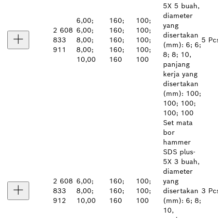
5X 5 buah,
diameter
6,00;
160;
100;
yang
2 608
6,00;
160;
100;
disertakan
833
8,00;
160;
100;
5 Pc
(mm): 6; 6;
911
8,00;
160;
100;
8; 8; 10,
10,00
160
100
panjang
kerja yang
disertakan
(mm): 100;
100; 100;
100; 100
Set mata
bor
hammer
SDS plus-
5X 3 buah,
diameter
2 608
6,00;
160;
100;
yang
833
8,00;
160;
100;
disertakan
3 Pc
912
10,00
160
100
(mm): 6; 8;
10,