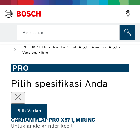
VARIAN PILIHAN ANDA
Cakram Flap PRO X571, Miring
Pencarian
PRO X571 Flap Disc for Small Angle Grinders, Angled
...
Version, Fibre
PRO
Pilih spesifikasi Anda
Pilih Varian
CAKRAM FLAP PRO X571, MIRING
Untuk angle grinder kecil