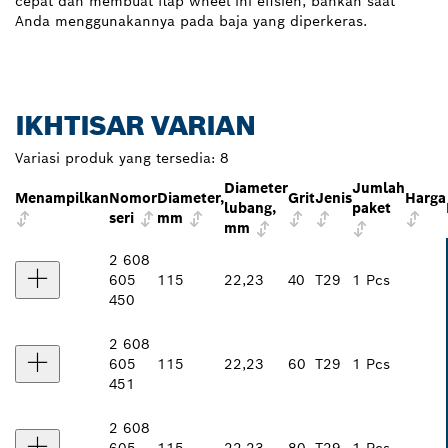
cepat dan membuat flap wheel ini efisien, bahkan saat
Anda menggunakannya pada baja yang diperkeras.
IKHTISAR VARIAN
Variasi produk yang tersedia:
8
Diameter
Jumlah
Menampilkan
Nomor
Diameter,
Grit
Jenis
Harga
lubang,
paket
seri
mm
mm
2 608
605
115
22,23
40
T29
1 Pcs
450
2 608
605
115
22,23
60
T29
1 Pcs
451
2 608