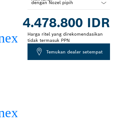
Dropdown
4.478.800 IDR
closed
Harga ritel yang direkomendasikan
tidak termasuk PPN
Temukan dealer setempat