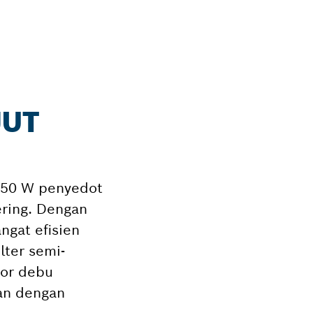
JUT
.250 W penyedot
ering. Dengan
ngat efisien
lter semi-
tor debu
an dengan