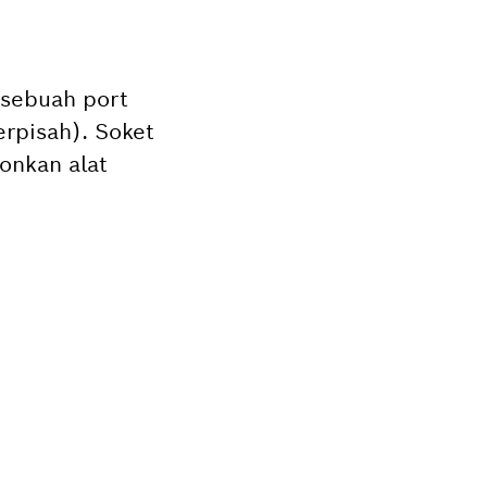
 sebuah port
erpisah). Soket
ronkan alat