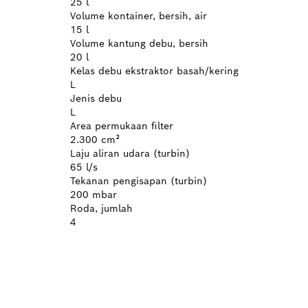
25 l
Volume kontainer, bersih, air
15 l
Volume kantung debu, bersih
20 l
Kelas debu ekstraktor basah/kering
L
Jenis debu
L
Area permukaan filter
2.300 cm²
Laju aliran udara (turbin)
65 l/s
Tekanan pengisapan (turbin)
200 mbar
Roda, jumlah
4