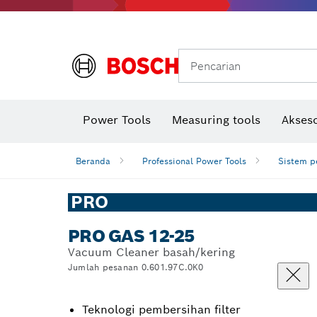
Gerinda sudut & pekerjaan logam
Sistem mobilitas Bosch
Pencarian
Power Tools
Measuring tools
Akseso
Beranda
Professional Power Tools
Sistem p
PRO
PRO GAS 12-25
Vacuum Cleaner basah/kering
Jumlah pesanan 0.601.97C.0K0
Teknologi pembersihan filter