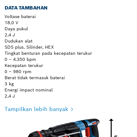
DATA TAMBAHAN
Voltase baterai
18,0 V
Daya pukul
2,4 J
Dudukan alat
SDS plus, Silinder, HEX
Tingkat benturan pada kecepatan terukur
0 – 4.350 bpm
Kecepatan terukur
0 – 980 rpm
Berat tidak termasuk baterai
3 kg
Energi impact nominal
2,4 J
Tampilkan lebih banyak