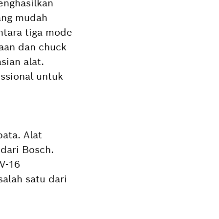
enghasilkan
yang mudah
ntara tiga mode
jaan dan chuck
ian alat.
ssional untuk
ata. Alat
dari Bosch.
V-16
alah satu dari