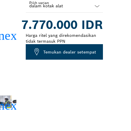
Pilih varian
Dropdown
7.770.000 IDR
closed
Harga ritel yang direkomendasikan
tidak termasuk PPN
Temukan dealer setempat