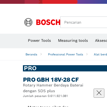
Gerinda sudut & pekerjaan logam
Sistem mobilitas Bosch
Pencarian
Power Tools
Measuring tools
Akseso
Beranda
Professional Power Tools
Alat ber
PRO
PRO GBH 18V-28 CF
Rotary Hammer Berdaya Baterai
dengan SDS plus
Jumlah pesanan 0.611.921.081