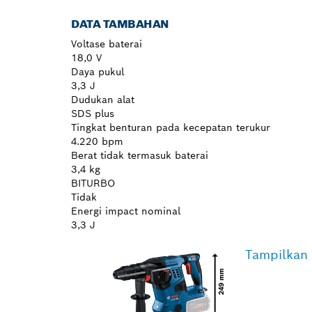
DATA TAMBAHAN
Voltase baterai
18,0 V
Daya pukul
3,3 J
Dudukan alat
SDS plus
Tingkat benturan pada kecepatan terukur
4.220 bpm
Berat tidak termasuk baterai
3,4 kg
BITURBO
Tidak
Energi impact nominal
3,3 J
Tampilkan 