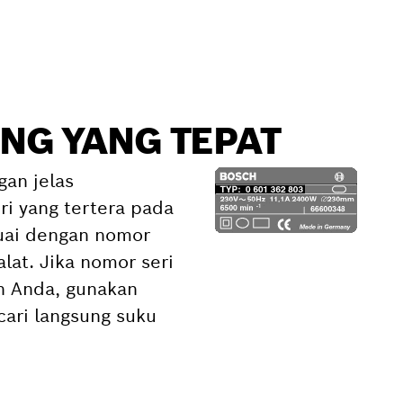
NG YANG TEPAT
gan jelas
i yang tertera pada
suai dengan nomor
alat. Jika nomor seri
an Anda, gunakan
ari langsung suku