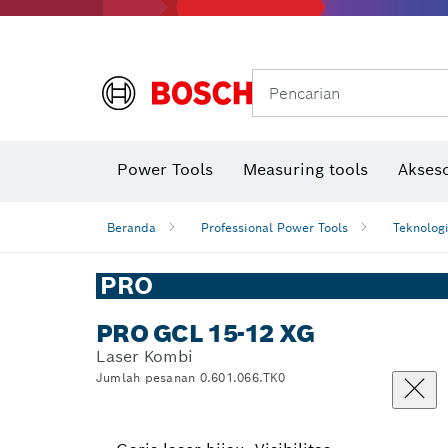
Gerinda sudut & pekerjaan logam
Sistem mobilitas Bosch
Pencarian
Power Tools
Measuring tools
Akseso
Beranda
Professional Power Tools
Teknolog
PRO
PRO GCL 15-12 XG
Laser Kombi
Jumlah pesanan 0.601.066.TK0