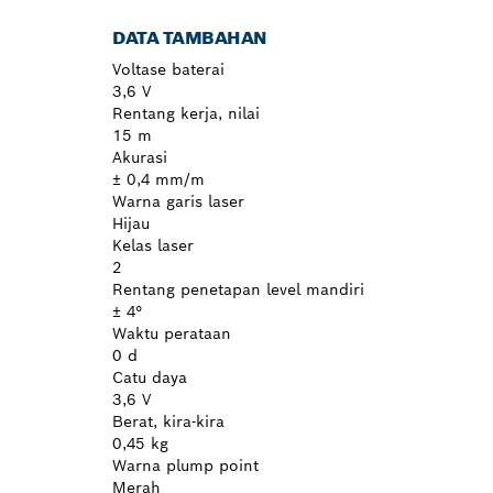
DATA TAMBAHAN
Voltase baterai
3,6 V
Rentang kerja, nilai
15 m
Akurasi
± 0,4 mm/m
Warna garis laser
Hijau
Kelas laser
2
Rentang penetapan level mandiri
± 4°
Waktu perataan
0 d
Catu daya
3,6 V
Berat, kira-kira
0,45 kg
Warna plump point
Merah