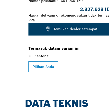
Nomor pesanan:
0 601 066 TK0
2.827.928 I
Harga ritel yang direkomendasikan tidak terma
PPN
Temukan dealer setempat
Termasuk dalam varian ini
Kantong
Pilihan Anda
DATA TEKNIS