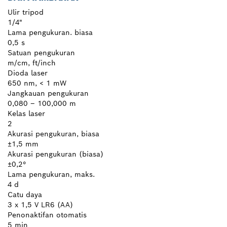
Ulir tripod
1/4"
Lama pengukuran. biasa
0,5 s
Satuan pengukuran
m/cm, ft/inch
Dioda laser
650 nm, < 1 mW
Jangkauan pengukuran
0,080 – 100,000 m
Kelas laser
2
Akurasi pengukuran, biasa
±1,5 mm
Akurasi pengukuran (biasa)
±0,2°
Lama pengukuran, maks.
4 d
Catu daya
3 x 1,5 V LR6 (AA)
Penonaktifan otomatis
5 min