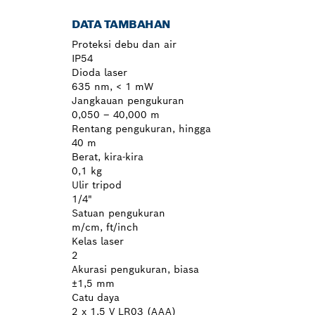
DATA TAMBAHAN
Proteksi debu dan air
IP54
Dioda laser
635 nm, < 1 mW
Jangkauan pengukuran
0,050 – 40,000 m
Rentang pengukuran, hingga
40 m
Berat, kira-kira
0,1 kg
Ulir tripod
1/4"
Satuan pengukuran
m/cm, ft/inch
Kelas laser
2
Akurasi pengukuran, biasa
±1,5 mm
Catu daya
2 x 1,5 V LR03 (AAA)