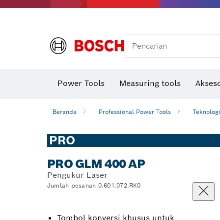
Gerinda sudut & pekerjaan logam
Sistem mobilitas Bosch
Pencarian
Power Tools
Measuring tools
Akseso
Beranda
Professional Power Tools
Teknolog
PRO
PRO GLM 400 AP
Pengukur Laser
Jumlah pesanan 0.601.072.RK0
Tombol konversi khusus untuk