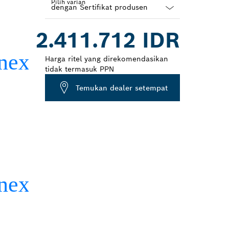
Pilih varian
Dropdown
2.411.712 IDR
closed
Harga ritel yang direkomendasikan
tidak termasuk PPN
Temukan dealer setempat