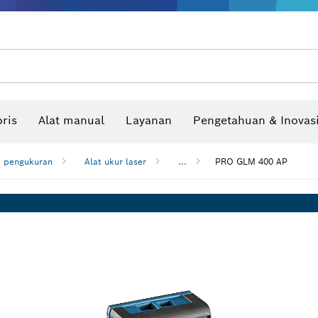
Benchtop tool & bench
Produk dan layanan yang terhubung
Bor & bor impact & obeng
Situs konstruksi interaktif
Mata Gergaji & Hole Saw
Cakram Ampelas, Sabuk Ampelas, & Kerta
ris
Alat manual
Layanan
Pengetahuan & Inovas
Pengukur sudut dan inclinom
i pengukuran
Alat ukur laser
...
PRO GLM 400 AP