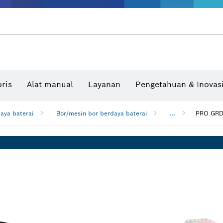
Benchtop tool & bench
Produk dan layanan yang terhubung
Bor & bor impact & obeng
Situs konstruksi interaktif
Mata Gergaji & Hole Saw
Cakram Ampelas, Sabuk Ampelas, & Kerta
ris
Alat manual
Layanan
Pengetahuan & Inovas
Pengukur sudut dan inclinom
daya baterai
Bor/mesin bor berdaya baterai
...
PRO GRD