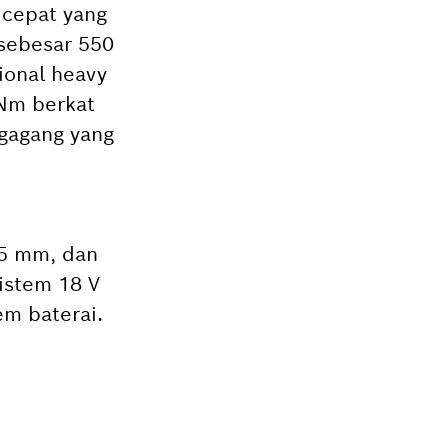
 cepat yang
sebesar 550
ional heavy
Nm berkat
 gagang yang
65 mm, dan
istem 18 V
em baterai.