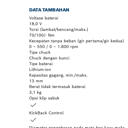
DATA TAMBAHAN
Voltase baterai
18,0 V
Torsi (lambat/kencang/maks.)
70/100/- Nm
Kecepatan tanpa beban (gir pertama/gir kedua)
0 – 550 / 0 – 1.800 rpm
Tipe chuck
Chuck dengan kunci
Tipe baterai
Lithium-ion
Kapasitas gagang, min./maks.
13 mm
Berat tidak termasuk baterai
3,1 kg
Opsi klip sabuk
KickBack Control
Diameter pengeboran pada mata bor kayu maks