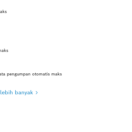
maks
maks
mata pengumpan otomatis maks
lebih banyak