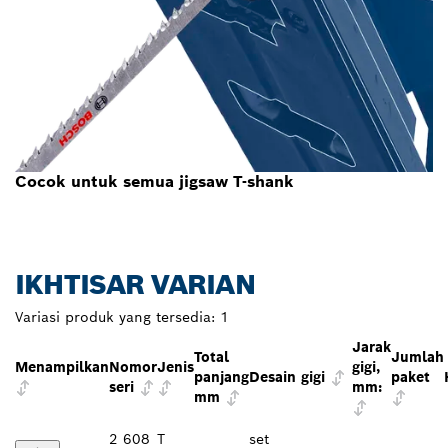
Cocok untuk semua jigsaw T-shank
IKHTISAR VARIAN
Variasi produk yang tersedia:
1
Jarak
Total
Jumlah
Menampilkan
Nomor
Jenis
gigi,
panjang
Desain gigi
paket
seri
mm:
mm
2 608
T
set