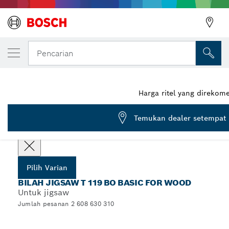
VARIAN PILIHAN ANDA
Bilah jigsaw T 119 BO
Pencarian
2 608 630 310
...
Bilah Jigsaw T 119 BO Basic for Wood
Harga ritel yang direkom
Temukan dealer setempat
Pilih spesifikasi Anda
Pilih Varian
BILAH JIGSAW T 119 BO BASIC FOR WOOD
Untuk jigsaw
Jumlah pesanan 2 608 630 310