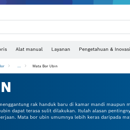
Benchtop tool & bench
Produk dan layanan yang terhubung
Bor & bor impact & obeng
Situs konstruksi interaktif
Mata Gergaji & Hole Saw
Cakram Ampelas, Sabuk Ampelas, & Kerta
ris
Alat manual
Layanan
Pengetahuan & Inovas
Pengukur sudut dan inclinom
Bor
...
Mata Bor Ubin
IN
ik menggantung rak handuk baru di kamar mandi maupun
bin dapat terasa sulit dilakukan. Itulah alasan pentingn
erjaan. Mata bor ubin umumnya lebih keras daripada mat
enis ubin, termasuk ubin keramik keras dan porselen. S
miliki ujung karbida yang dapat membantu menembus per