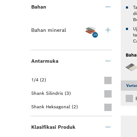
Bahan
T
d
B
U
Bahan mineral
t
26
C
Baha
Antarmuka
1/4 (2)
Varia
Shank Silindris (3)
Shank Heksagonal (2)
Klasifikasi Produk