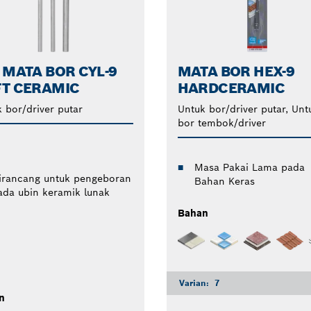
 MATA BOR CYL-9
MATA BOR HEX-9
FT CERAMIC
HARDCERAMIC
 bor/driver putar
Untuk bor/driver putar, Unt
bor tembok/driver
Masa Pakai Lama pada
irancang untuk pengeboran
Bahan Keras
ada ubin keramik lunak
Bahan
Varian:
7
n