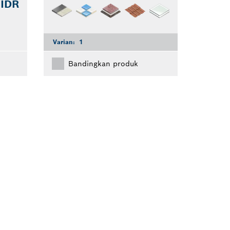
 IDR
Varian:
1
Bandingkan produk