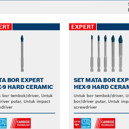
r pemotongan ubin yang menghadirkan cutter keramik d
ERT
EXPERT
TA BOR EXPERT
SET MATA BOR EX
-9 HARD CERAMIC
HEX-9 HARD CERA
 bor tembok/driver, Untuk
Untuk bor tembok/driver, U
river putar, Untuk impact
bor/driver putar, Untuk imp
driver
screwdriver