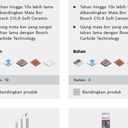
ahan hingga 10x lebih lama
Tahan hingga 10x lebih
ibandingkan Mata Bor
dibandingkan Mata Bor
osch CYL-9 Soft Ceramic
Bosch CYL-9 Soft Ceram
jung mata bor yang sangat
Ujung mata bor yang sa
ahan lama dengan Bosch
tahan lama dengan Bos
arbide Technology
Carbide Technology
n
Bahan
n:
12
Varian:
3
Bandingkan produk
Bandingkan produk