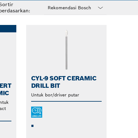
Sortir
an pinggiran intan
berdasarkan:
Dropdown
closed
CYL-9 SOFT CERAMIC
PERT
DRILL BIT
MIC
Untuk bor/driver putar
ntuk
act