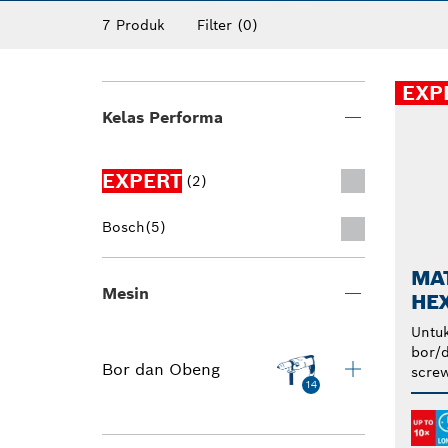
Bosch menawarkan berbagai macam mata bo
7 Produk
Filter
(0)
untuk pengeboran yang cepat dan mudah.
EXP
Kelas Performa
EXPERT
(2)
Bosch
(5)
MA
Mesin
HEX
Untuk
bor/d
Bor dan Obeng
screw
14