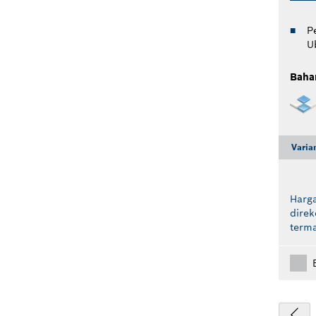
P
U
Baha
Varia
Harga
dire
term