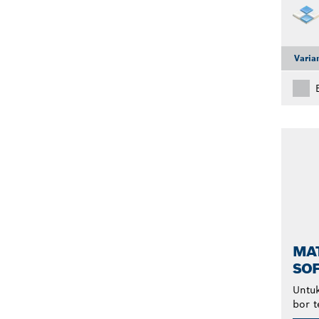
Varia
MAT
SO
Untuk
bor t