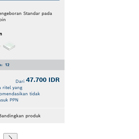
engeboran Standar pada
bin
n
n:
12
47.700 IDR
Dari
 ritel yang
komendasikan tidak
asuk PPN
Bandingkan produk