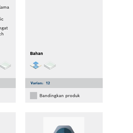
 lama
ic
ngat
ch
Bahan
Varian:
12
Bandingkan produk