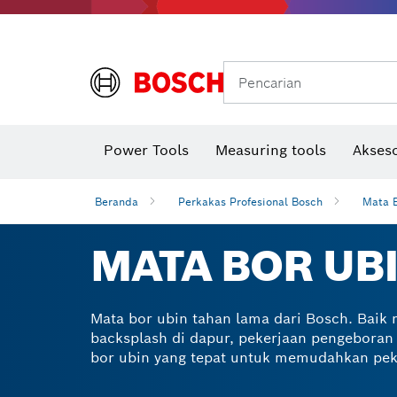
Gerinda sudut & pekerjaan logam
Sistem mobilitas Bosch
Pencarian
Power Tools
Measuring tools
Akseso
Beranda
Perkakas Profesional Bosch
Mata 
MATA BOR UB
Mata bor ubin tahan lama dari Bosch. Ba
backsplash di dapur, pekerjaan pengeboran u
bor ubin yang tepat untuk memudahkan pek
dapat digunakan untuk mengebor berbagai j
yang kuat, mata bor tersebut biasanya me