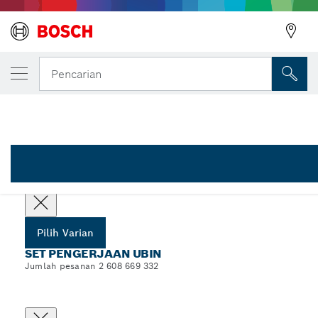
VARIAN PILIHAN ANDA
Set Bilah Pengerjaan Ubin, 3 buah
Pencarian
2 608 669 332
...
Set Bilah Ubin
Pilih varian Anda
Pilih Varian
SET PENGERJAAN UBIN
Jumlah pesanan 2 608 669 332