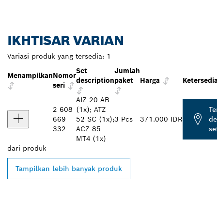
IKHTISAR VARIAN
Variasi produk yang tersedia:
1
Set
Jumlah
Menampilkan
Nomor
description
paket
Harga
Ketersedi
seri
AIZ 20 AB
2 608
(1x); ATZ
T
669
52 SC (1x);
3 Pcs
371.000 IDR
de
332
ACZ 85
se
MT4 (1x)
dari
produk
Tampilkan lebih banyak produk
TEMUKAN DEALER