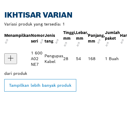
IKHTISAR VARIAN
Variasi produk yang tersedia:
1
Tinggi,
Lebar,
Jumlah
Menampilkan
Nomor
Jenis
Panjang,
Har
mm
mm
paket
seri
tang
mm
1 600
Pengupas
A02
28
54
168
1 Buah
Kabel
NE7
dari
produk
Tampilkan lebih banyak produk
TEMUKAN DEALER
BOSCH PROFESSIONAL DI
DEKAT ANDA