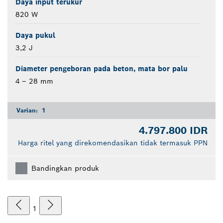
Daya input terukur
820 W
Daya pukul
3,2 J
Diameter pengeboran pada beton, mata bor palu
4 – 28 mm
Varian:
1
4.797.800 IDR
Harga ritel yang direkomendasikan tidak termasuk PPN
Bandingkan produk
1