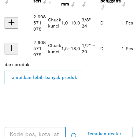
seri
pengganti
mm
2 608
Chuck
3/8" –
571
1,0–10,0
D
1 Pcs
kunci
24
078
2 608
Chuck
1/2" –
571
1,5–13,0
D
1 Pcs
kunci
20
079
dari
produk
Tampilkan lebih banyak produk
TEMUKAN DEALER
BOSCH PROFESSIONAL DI
DEKAT ANDA
Temukan dealer