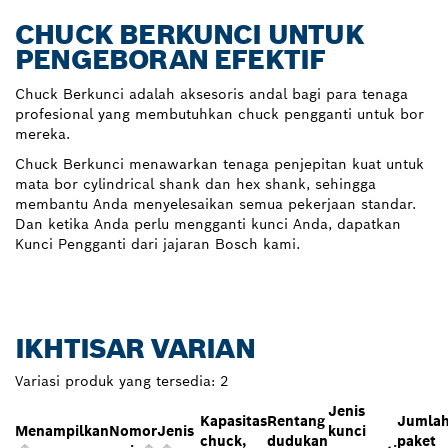
CHUCK BERKUNCI UNTUK
PENGEBORAN EFEKTIF
Chuck Berkunci adalah aksesoris andal bagi para tenaga
profesional yang membutuhkan chuck pengganti untuk bor
mereka.
Chuck Berkunci menawarkan tenaga penjepitan kuat untuk
mata bor cylindrical shank dan hex shank, sehingga
membantu Anda menyelesaikan semua pekerjaan standar.
Dan ketika Anda perlu mengganti kunci Anda, dapatkan
Kunci Pengganti dari jajaran Bosch kami.
IKHTISAR VARIAN
Variasi produk yang tersedia:
2
Jenis
Kapasitas
Rentang
Jumla
Menampilkan
Nomor
Jenis
kunci
chuck,
dudukan
paket