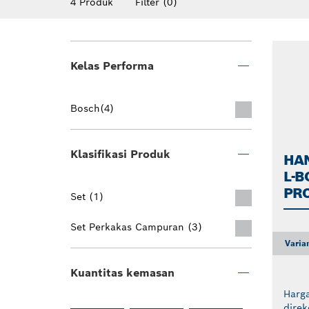
4 Produk
Filter
(0)
Kelas Performa
Bosch
(4)
Klasifikasi Produk
HAN
L-B
PR
Set (1)
Set Perkakas Campuran (3)
Varia
Kuantitas kemasan
Harga
dire