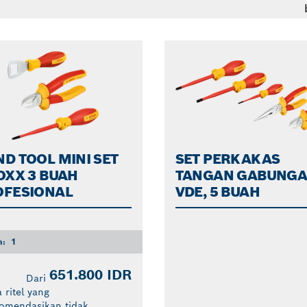
D TOOL MINI SET
SET PERKAKAS
OXX 3 BUAH
TANGAN GABUNG
OFESIONAL
VDE, 5 BUAH
n:
1
651.800 IDR
Dari
 ritel yang
komendasikan tidak