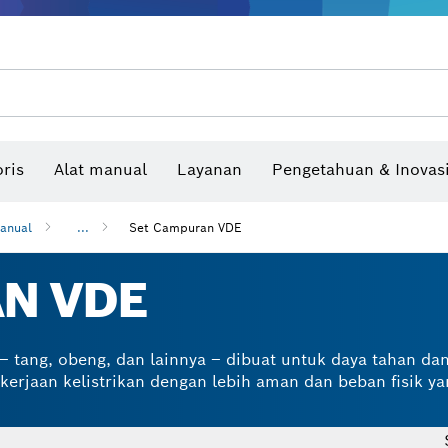
Benchtop tool & bench
Produk dan layanan yang terhubung
Bor & bor impact & obeng
Situs konstruksi interaktif
Mata Gergaji & Hole Saw
Cakram Ampelas, Sabuk Ampelas, & Kerta
ris
Alat manual
Layanan
Pengetahuan & Inovas
Pengukur sudut dan inclinom
anual
...
Set Campuran VDE
N VDE
 – tang, obeng, dan lainnya – dibuat untuk daya tahan d
rjaan kelistrikan dengan lebih aman dan beban fisik ya