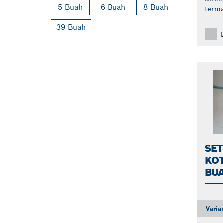
5 Buah
6 Buah
8 Buah
term
39 Buah
SE
KOT
BU
Varia