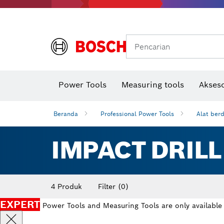
Gerinda sudut & pekerjaan logam
Sistem mobilitas Bosch
Pencarian
Power Tools
Measuring tools
Akseso
Beranda
Professional Power Tools
Alat ber
IMPACT DRILL
4 Produk
Filter
(0)
EXPERT
Power Tools and Measuring Tools are only available