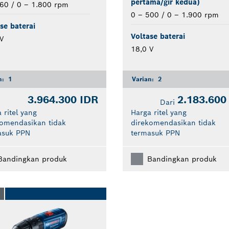
pertama/gir kedua)
60 / 0 – 1.800 rpm
0 – 500 / 0 – 1.900 rpm
se baterai
Voltase baterai
V
18,0 V
n:
1
Varian:
2
3.964.300 IDR
2.183.600
Dari
 ritel yang
Harga ritel yang
komendasikan tidak
direkomendasikan tidak
asuk PPN
termasuk PPN
Bandingkan produk
Bandingkan produk
O