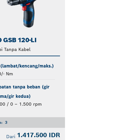
 GSB 120-LI
i Tanpa Kabel
 (lambat/kencang/maks.)
0/- Nm
atan tanpa beban (gir
ma/gir kedua)
00 / 0 – 1.500 rpm
n:
3
1.417.500 IDR
Dari