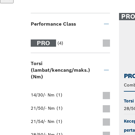
PR
Performance Class
PRO
(4)
Torsi
(lambat/kencang/maks.)
PRO
(Nm)
Comb
14/30/- Nm (1)
Torsi
21/50/- Nm (1)
28/5
Kecep
21/54/- Nm (1)
perta
28/50/- Nm (1)