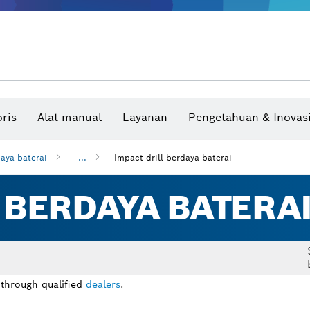
Benchtop tool & bench
Produk dan layanan yang terhubung
Bor & bor impact & obeng
Situs konstruksi interaktif
Mata Gergaji & Hole Saw
Cakram Ampelas, Sabuk Ampelas, & Kerta
ris
Alat manual
Layanan
Pengetahuan & Inovas
Pengukur sudut dan inclinom
daya baterai
...
Impact drill berdaya baterai
 BERDAYA BATERA
 through qualified
dealers
.