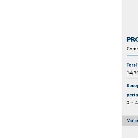
PRO
Comb
Torsi
14/3
Kecep
perta
0 – 4
Varia