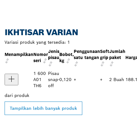
IKHTISAR VARIAN
Variasi produk yang tersedia:
1
Jenis
Penggunaan
Soft
Jumlah
Menampilkan
Nomor
Bobot,
pisau
satu tangan
grip
paket
Harg
seri
kg
1 600
Pisau
A01
snap-
0,120
+
+
2 Buah
188.
TH6
off
dari
produk
Tampilkan lebih banyak produk
TEMUKAN DEALER