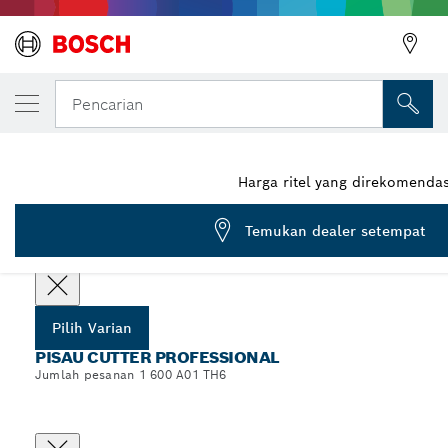
VARIAN PILIHAN ANDA
Pisau Cutter, 18 mm
Pencarian
1 600 A01 TH6
...
Pisau Cutter Professional
Harga ritel yang direkomenda
Temukan dealer setempat
Pilih spesifikasi Anda
Pilih Varian
PISAU CUTTER PROFESSIONAL
Jumlah pesanan 1 600 A01 TH6