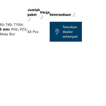
Jumlah
Harga
paket
Ketersediaan
30; T40; T10H;
Temukan
65 mm:
PH2; PZ2;
43 Pcs
dealer
Mata Bor
setempat