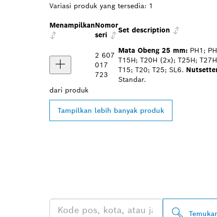
Variasi produk yang tersedia:
1
Menampilkan
Nomor
Set description
seri
Mata Obeng 25 mm:
PH1; PH2
2 607
T15H; T20H (2x); T25H; T27H;
017
T15; T20; T25; SL6.
Nutsette
723
Standar.
dari
produk
Tampilkan lebih banyak produk
TEMUKAN DE
PROFESSIONA
Temukan