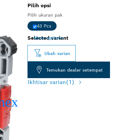
Pilih opsi
Pilih ukuran pak
43 Pcs
Selected variant
More options
Ubah varian
Temukan dealer setempat
Ikhtisar varian
(1)