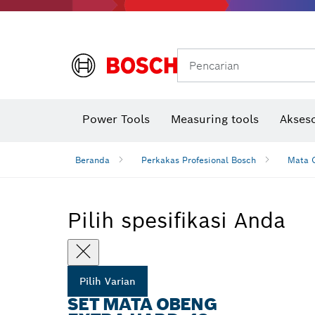
Gerinda sudut & pekerjaan logam
Sistem mobilitas Bosch
Pencarian
Power Tools
Measuring tools
Akseso
Beranda
Perkakas Profesional Bosch
Mata O
Pilih spesifikasi Anda
Pilih Varian
SET MATA OBENG