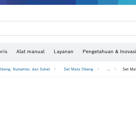
Benchtop tool & bench
Produk dan layanan yang terhubung
Bor & bor impact & obeng
Situs konstruksi interaktif
Mata Gergaji & Hole Saw
Cakram Ampelas, Sabuk Ampelas, & Kerta
ris
Alat manual
Layanan
Pengetahuan & Inovas
Pengukur sudut dan inclinom
beng, Nutsetter, dan Soket
Set Mata Obeng
...
Set Ma