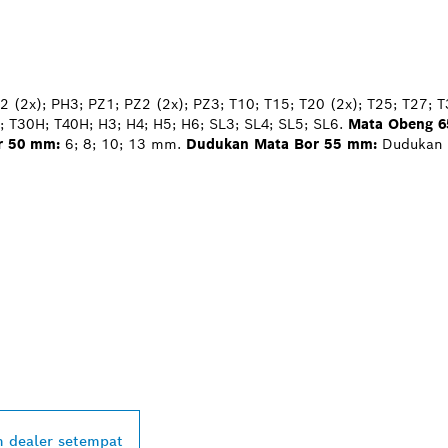
 (2x); PH3; PZ1; PZ2 (2x); PZ3; T10; T15; T20 (2x); T25; T27; T
 T30H; T40H; H3; H4; H5; H6; SL3; SL4; SL5; SL6.
Mata Obeng 
r 50 mm:
6; 8; 10; 13 mm.
Dudukan Mata Bor 55 mm:
Dudukan 
ALER BOSCH
L DI DEKAT ANDA
 dealer setempat