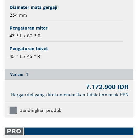
Diameter mata gergaji
254 mm
Pengaturan miter
47 ° L / 52 ° R
Pengaturan bevel
45 ° L / 45 ° R
Varian:
1
7.172.900 IDR
Harga ritel yang direkomendasikan tidak termasuk PPN
Bandingkan produk
PRO