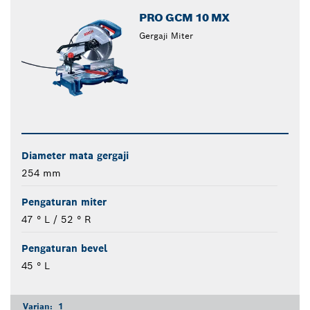
PRO GCM 10 MX
Gergaji Miter
Diameter mata gergaji
254 mm
Pengaturan miter
47 ° L / 52 ° R
Pengaturan bevel
45 ° L
Varian:
1