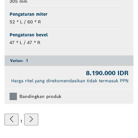
305 mm
Pengaturan miter
52 ° L / 60 ° R
Pengaturan bevel
47 ° L / 47 ° R
Varian:
1
8.190.000 IDR
Harga ritel yang direkomendasikan tidak termasuk PPN
Bandingkan produk
1