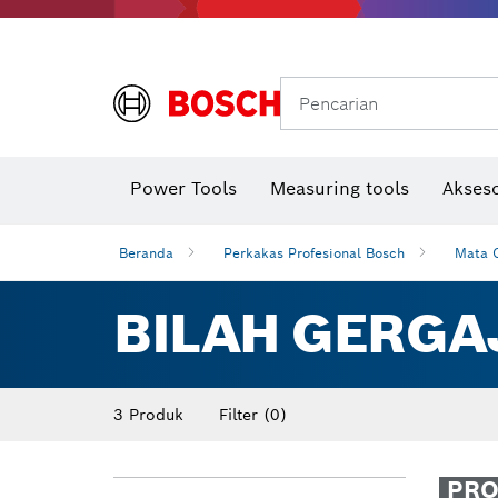
Gerinda sudut & pekerjaan logam
Sistem mobilitas Bosch
Pencarian
Power Tools
Measuring tools
Akseso
Beranda
Perkakas Profesional Bosch
Mata G
BILAH GERGA
3 Produk
Filter
(0)
PR