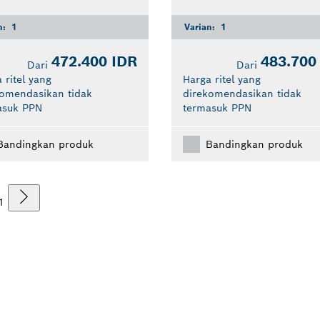
n:
1
Varian:
1
472.400 IDR
483.700
Dari
Dari
 ritel yang
Harga ritel yang
komendasikan tidak
direkomendasikan tidak
asuk PPN
termasuk PPN
Bandingkan produk
Bandingkan produk
1