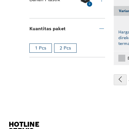
2
Varia
Kuantitas paket
Harga
dire
term
1 Pcs
2 Pcs
HOTLINE