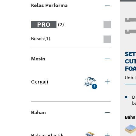
Kelas Performa
PRO
(2)
Bosch
(1)
SET
Mesin
CUT
FO
Untuk
Gergaji
3
D
b
Bahan
Baha
Bahan Plastik