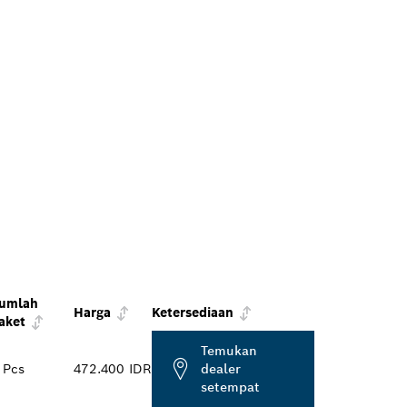
umlah
Harga
Ketersediaan
aket
Temukan
 Pcs
472.400 IDR
dealer
setempat