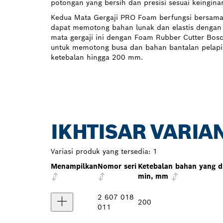
potongan yang bersih dan presisi sesuai keingina
Kedua Mata Gergaji PRO Foam berfungsi bersam
dapat memotong bahan lunak dan elastis dengan e
mata gergaji ini dengan Foam Rubber Cutter Bos
untuk memotong busa dan bahan bantalan pelapis
ketebalan hingga 200 mm.
IKHTISAR VARIA
Variasi produk yang tersedia:
1
Menampilkan
Nomor seri
Ketebalan bahan yang 
min, mm
2 607 018
200
011