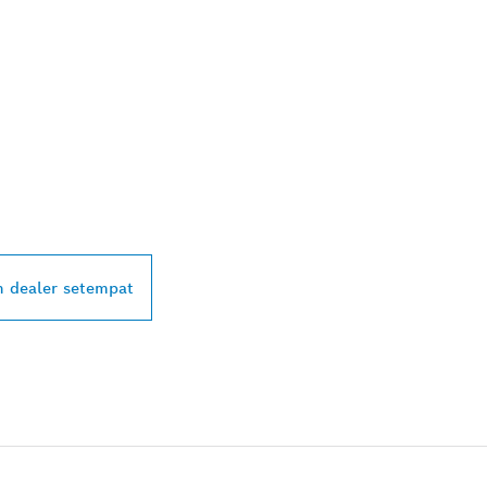
ALER BOSCH
L DI DEKAT ANDA
 dealer setempat