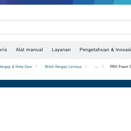
Benchtop tool & bench
Produk dan layanan yang terhubung
Bor & bor impact & obeng
Situs konstruksi interaktif
Mata Gergaji & Hole Saw
Cakram Ampelas, Sabuk Ampelas, & Kerta
ris
Alat manual
Layanan
Pengetahuan & Inovas
Pengukur sudut dan inclinom
ergaji & Hole Saw
Bilah Gergaji Lainnya
...
PRO Foam G