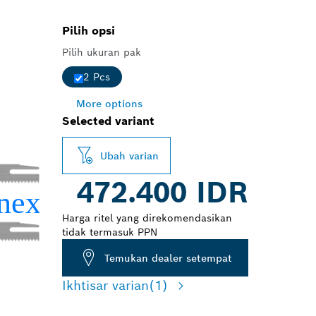
Pilih opsi
Pilih ukuran pak
2 Pcs
More options
Selected variant
Ubah varian
472.400 IDR
Harga ritel yang direkomendasikan
tidak termasuk PPN
Temukan dealer setempat
Ikhtisar varian
(1)