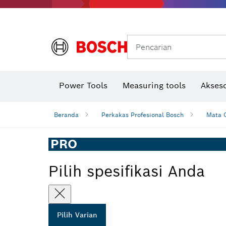
Gerinda sudut & pekerjaan logam
Sistem mobilitas Bosch
Pencarian
Power Tools
Measuring tools
Akseso
Beranda
Perkakas Profesional Bosch
Mata G
PRO
Pilih spesifikasi Anda
Pilih Varian