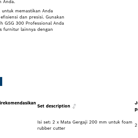
n Anda.
a untuk memastikan Anda
fisiensi dan presisi. Gunakan
ch GSG 300 Professional Anda
 furnitur lainnya dengan
N
direkomendasikan
J
Set description
p
Isi set: 2 x Mata Gergaji 200 mm untuk foam
2
rubber cutter