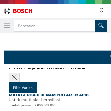
VARIAN PILIHAN ANDA
Bilah Plunge Cut PRO AIZ 32 APIB, 32 x 5
Pencarian
2 608 669 066
...
Mata Gergaji Benam PRO AIZ 32 APIB
PRO
Pilih spesifikasi Anda
Pilih Varian
MATA GERGAJI BENAM PRO AIZ 32 APIB
Untuk multi-alat berosilasi
Jumlah pesanan 2 608 669 066