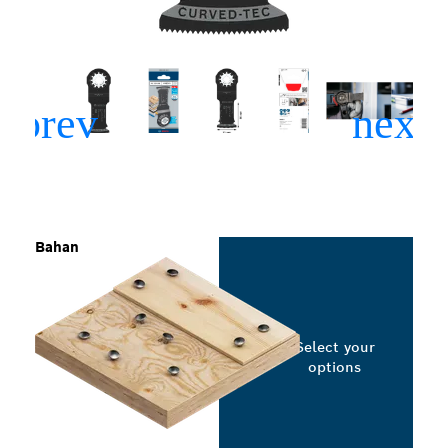
Bahan
Select your
options