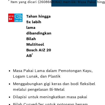
*
Item yang dicari (2608669066) memiliki Masa Pakai hingg
Tahan hingga
5x lebih
lama
dibandingkan
Bilah
Multitool
Bosch AIZ 20
*
AB
Masa Pakai Lama dalam Pemotongan Kayu,
Logam Lunak, dan Plastik
Menggabungkan gigi keras dan bodi fleksibel
melalui pengelasan Bi-Metal
Dilapisi untuk meningkatkan masa pakai
Bilah Curved-Tec untuk potongan benam