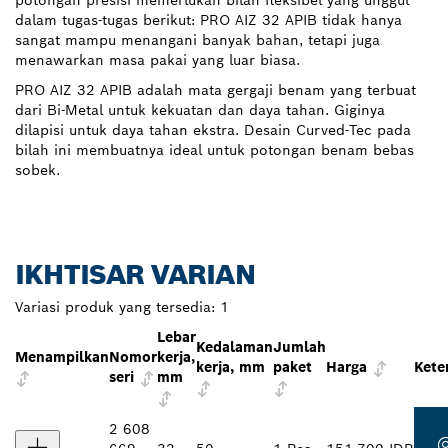
potongan presisi memerlukan bilah fleksibel yang unggul
dalam tugas-tugas berikut: PRO AIZ 32 APIB tidak hanya
sangat mampu menangani banyak bahan, tetapi juga
menawarkan masa pakai yang luar biasa.
PRO AIZ 32 APIB adalah mata gergaji benam yang terbuat
dari Bi-Metal untuk kekuatan dan daya tahan. Giginya
dilapisi untuk daya tahan ekstra. Desain Curved-Tec pada
bilah ini membuatnya ideal untuk potongan benam bebas
sobek.
IKHTISAR VARIAN
Variasi produk yang tersedia:
1
Lebar
Kedalaman
Jumlah
Menampilkan
Nomor
kerja,
kerja, mm
paket
Harga
Kete
seri
mm
2 608