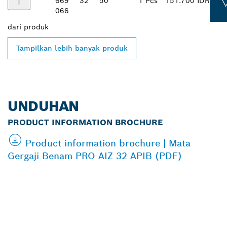
669
32
50
1 Pcs
151.700 IDR
066
dari
produk
Tampilkan lebih banyak produk
UNDUHAN
PRODUCT INFORMATION BROCHURE
Product information brochure | Mata
Gergaji Benam PRO AIZ 32 APIB (PDF)
TEMUKAN DEALER
BOSCH PROFESSIONAL DI
DEKAT ANDA