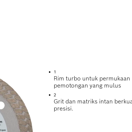
AM PEMOTONGAN U
1
Rim turbo untuk permukaan a
pemotongan yang mulus
2
Grit dan matriks intan berku
presisi.