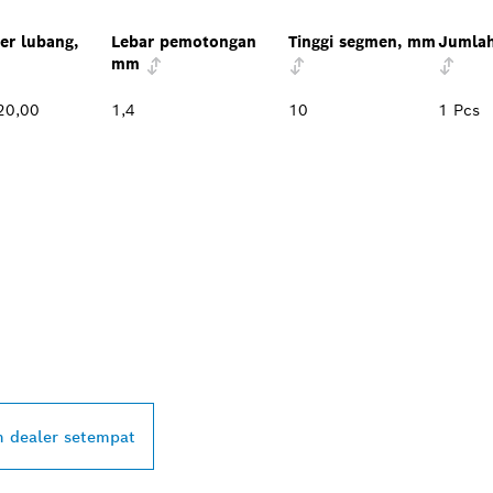
er lubang,
Lebar pemotongan
Tinggi segmen, mm
Jumlah
mm
20,00
1,4
10
1 Pcs
ALER BOSCH
L DI DEKAT ANDA
 dealer setempat