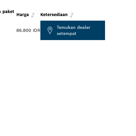
 paket
Harga
Ketersediaan
Temukan dealer
86.800 IDR
setempat