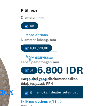
Pilih opsi
Diameter, mm
105
More options
Diameter lubang, mm
Selected variant
16,00/20,00
More options
Ubah varian
Lebar pemotongan mm
86.800 IDR
1,4
Harga ritel yang direkomendasikan
More options
tidak termasuk PPN
Tinggi segmen, mm
Temukan dealer setempat
10
Ikhtisar varian
(1)
More options