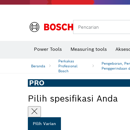
Gerinda sudut & pekerjaan logam
Sistem mobilitas Bosch
Pencarian
Power Tools
Measuring tools
Akseso
Perkakas
Pengeboran, Pe
Beranda
Profesional
Penggerindaan d
Bosch
PRO
Pilih spesifikasi Anda
Pilih Varian