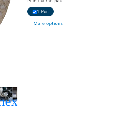
Pilih ukuran pak
1 Pcs
More options