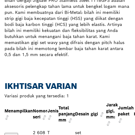
Bilah Gergaji Jigsaw PRO Stainless Steel T118GFS adalah
aksesoris pelengkap tahan lama untuk bengkel logam mana
pun. Kami membuatnya dari Bi-Metal: bilah ini memiliki
strip gigi baja kecepatan tinggi (HSS) yang diikat dengan
bodi baja karbon tinggi (HCS) yang lebih elastis. Artinya
bilah ini memiliki kekuatan dan fleksibilitas yang Anda
butuhkan untuk menangani baja tahan karat. Kami
memastikan gigi set wavy yang difrais dengan pitch halus
pada bilah ini memotong lembar baja tahan karat antara
0,5 dan 1,5 mm secara efektif.
IKHTISAR VARIAN
Variasi produk yang tersedia:
1
Jarak
Total
Jumlah
Menampilkan
Nomor
Jenis
gigi,
panjang
Desain gigi
paket
seri
mm:
mm
2 608
T
set