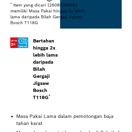
*
Item yang dicari (2608636496)
memiliki Masa Pakai hingga 2x lebih
lama daripada Bilah Gergaji Jigsaw
Bosch T118G
Bertahan
hingga 2x
lebih lama
daripada
Bilah
Gergaji
Jigsaw
Bosch
*
T118G
Masa Pakai Lama dalam pemotongan baja
tahan karat