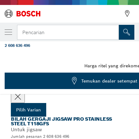
VARIAN PILIHAN ANDA
Bilah Gergaji Jigsaw PRO Stainless Steel 
Pencarian
buah
2 608 636 496
...
Bilah Gergaji Jigsaw PRO Stainless Steel T118GFS
PRO
Harga ritel yang direkom
Pilih spesifikasi Anda
Temukan dealer setempat
Pilih Varian
BILAH GERGAJI JIGSAW PRO STAINLESS
STEEL T118GFS
Untuk jigsaw
Jumlah pesanan 2 608 636 496