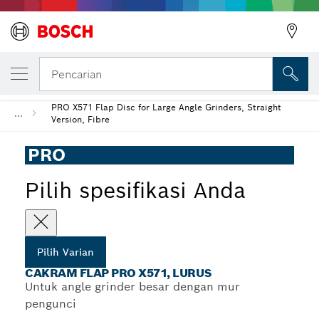
VARIAN PILIHAN ANDA
Cakram Flap PRO X571, Lurus
Pencarian
PRO X571 Flap Disc for Large Angle Grinders, Straight
...
Version, Fibre
PRO
Pilih spesifikasi Anda
Pilih Varian
CAKRAM FLAP PRO X571, LURUS
Untuk angle grinder besar dengan mur
pengunci