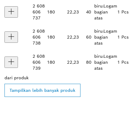
2 608
biru:Logam
606
180
22,23
40
bagian
1 Pcs
737
atas
2 608
biru:Logam
606
180
22,23
60
bagian
1 Pcs
738
atas
2 608
biru:Logam
606
180
22,23
80
bagian
1 Pcs
739
atas
dari
produk
Tampilkan lebih banyak produk
TEMUKAN DEALER
BOSCH PROFESSIONAL DI
DEKAT ANDA