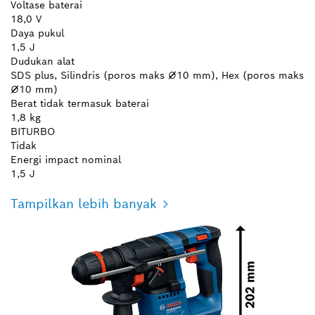
Voltase baterai
18,0 V
Daya pukul
1,5 J
Dudukan alat
SDS plus, Silindris (poros maks ⌀10 mm), Hex (poros maks
⌀10 mm)
Berat tidak termasuk baterai
1,8 kg
BITURBO
Tidak
Energi impact nominal
1,5 J
Tampilkan lebih banyak