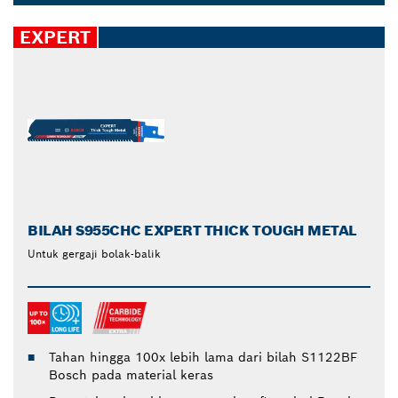
tanpa mudah rusak. Giginya yang diperkuat
Dropdown
meningkatkan ketahanan terhadap keausan dan
closed
EXPERT
tekanan sehari-hari dan tugas berat, memberi Anda
aksesori yang tahan lebih lama dengan hasil
berkualitas tinggi. Lihat peningkatan kecepatan saat
Anda memotong material keras dan kehalusan hasil
akhir dengan mata gergaji bolak-balik Bosch.
BILAH S955CHC EXPERT THICK TOUGH METAL
Untuk gergaji bolak-balik
Tahan hingga 100x lebih lama dari bilah S1122BF
Bosch pada material keras