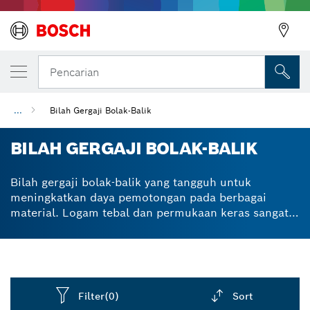
Pencarian
...
Bilah Gergaji Bolak-Balik
BILAH GERGAJI BOLAK-BALIK
Bilah gergaji bolak-balik yang tangguh untuk
meningkatkan daya pemotongan pada berbagai
material. Logam tebal dan permukaan keras sangat
sulit untuk dipotong. Faktanya, ini biasanya
merupakan salah satu pekerjaan yang paling tidak
disukai oleh seorang profesional. Mata gergaji bolak-
balik kami untuk kayu, logam, kaca, dan plastik
menggunakan Bosch Carbide Technology untuk
Filter
(0)
Sort
menghasilkan potongan yang cepat dan profesional