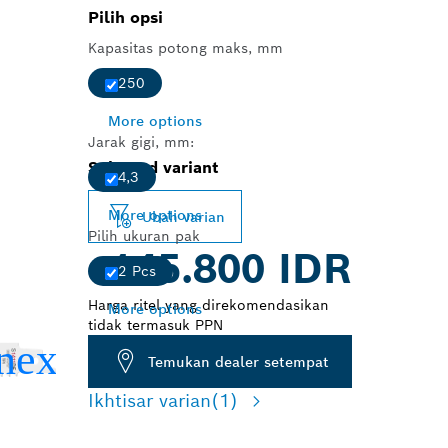
Pilih opsi
Kapasitas potong maks, mm
250
More options
Jarak gigi, mm:
Selected variant
4,3
More options
Ubah varian
Pilih ukuran pak
145.800 IDR
2 Pcs
Harga ritel yang direkomendasikan
More options
tidak termasuk PPN
Temukan dealer setempat
Ikhtisar varian
(1)