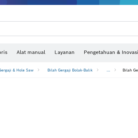
Benchtop tool & bench
Produk dan layanan yang terhubung
Bor & bor impact & obeng
Situs konstruksi interaktif
Mata Gergaji & Hole Saw
Cakram Ampelas, Sabuk Ampelas, & Kerta
ris
Alat manual
Layanan
Pengetahuan & Inovas
Pengukur sudut dan inclinom
ergaji & Hole Saw
Bilah Gergaji Bolak-Balik
...
Bilah Ge