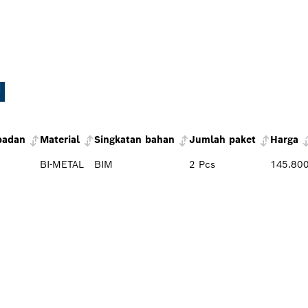
N
badan
Material
Singkatan bahan
Jumlah paket
Harga
BI-METAL
BIM
2 Pcs
145.80
ALER BOSCH