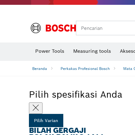
Gerinda sudut & pekerjaan logam
Sistem mobilitas Bosch
Pencarian
Power Tools
Measuring tools
Akseso
Beranda
Perkakas Profesional Bosch
Mata G
Pilih spesifikasi Anda
Pilih Varian
BILAH GERGAJI