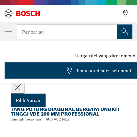
VARIAN PILIHAN ANDA
Tang Potong Diagonal Bergaya Ungkit Ting
Pencarian
1 600 A02 NE2
Tang Potong Diagonal Bergaya Ungkit Tinggi VDE 200 mm
...
Professional
Harga ritel yang direkomend
Temukan dealer setempat
Pilih spesifikasi Anda
Pilih Varian
TANG POTONG DIAGONAL BERGAYA UNGKIT
TINGGI VDE 200 MM PROFESSIONAL
Jumlah pesanan 1 600 A02 NE2