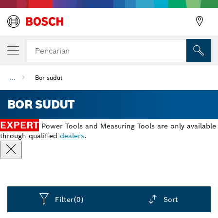
Pencarian
...
Bor sudut
BOR SUDUT
EXPERT
Power Tools and Measuring Tools are only available
through qualified
dealers
.
Filter
(0)
Sort
Dropdown