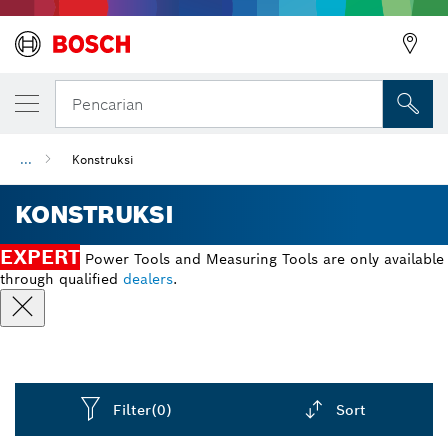
Pencarian
...
Konstruksi
KONSTRUKSI
EXPERT
Power Tools and Measuring Tools are only available
through qualified
dealers
.
Filter
(0)
Sort
Dropdown