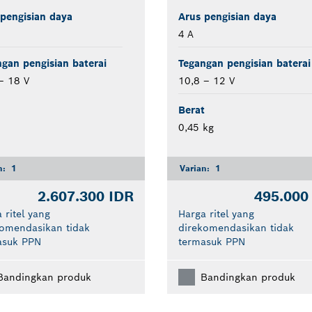
pengisian daya
Arus pengisian daya
4 A
gan pengisian baterai
Tegangan pengisian baterai
– 18 V
10,8 – 12 V
Berat
0,45 kg
n:
1
Varian:
1
2.607.300 IDR
495.000
 ritel yang
Harga ritel yang
komendasikan tidak
direkomendasikan tidak
asuk PPN
termasuk PPN
Bandingkan produk
Bandingkan produk