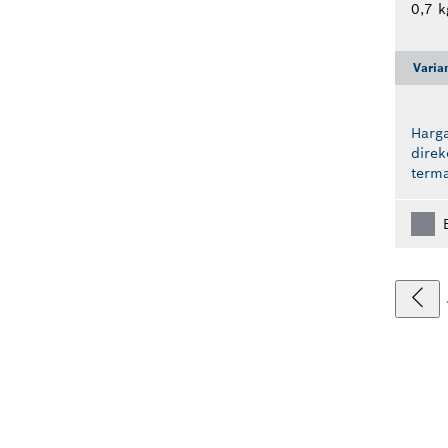
0,7 k
Varia
Harga
dire
term