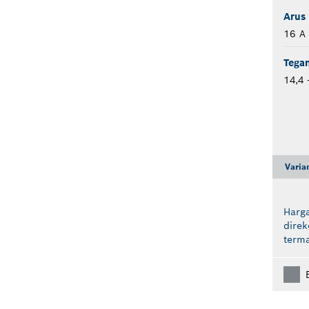
Arus 
16 A
Tegan
14,4 
Varia
Harga
dire
term