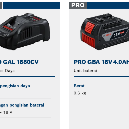
O
PRO
 GAL 1880CV
PRO GBA 18V 4.0A
si Daya
Unit baterai
pengisian daya
Berat
0,6 kg
gan pengisian baterai
– 18 V
t