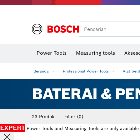
Gerinda sudut & pekerjaan logam
Sistem mobilitas Bosch
Pencarian
Power Tools
Measuring tools
Akseso
Beranda
Professional Power Tools
Alat ber
BATERAI & PE
23 Produk
Filter
(0)
EXPERT
Power Tools and Measuring Tools are only available