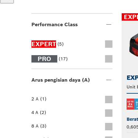
EXP
Performance Class
EXPERT
(5)
PRO
(17)
EXP
Arus pengisian daya (A)
Unit 
2 A (1)
4 A (2)
Bera
8 A (3)
0,60