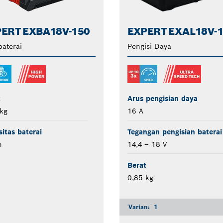
ERT EXBA18V-150
EXPERT EXAL18V-
baterai
Pengisi Daya
t
Arus pengisian daya
kg
16 A
itas baterai
Tegangan pengisian baterai
h
14,4 – 18 V
Berat
0,85 kg
Varian:
1