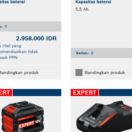
itas baterai
Kapasitas baterai
5,5 Ah
n:
1
2.958.000 IDR
 ritel yang
komendasikan tidak
Varian:
2
asuk PPN
Bandingkan produk
Bandingkan produk
ERT
EXPERT