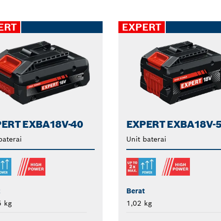
ERT
EXPERT
ERT EXBA18V-40
EXPERT EXBA18V-
baterai
Unit baterai
t
Berat
5 kg
1,02 kg