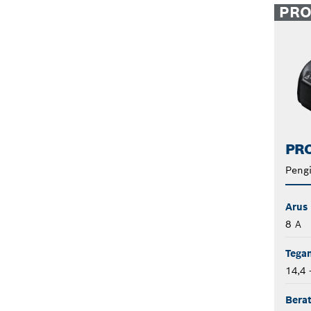
PR
PRO
Pengi
Arus 
8 A
Tegan
14,4 
Bera