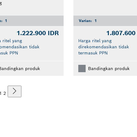
g
n:
1
Varian:
1
1.222.900 IDR
1.807.600
 ritel yang
Harga ritel yang
komendasikan tidak
direkomendasikan tidak
asuk PPN
termasuk PPN
Bandingkan produk
Bandingkan produk
1
2